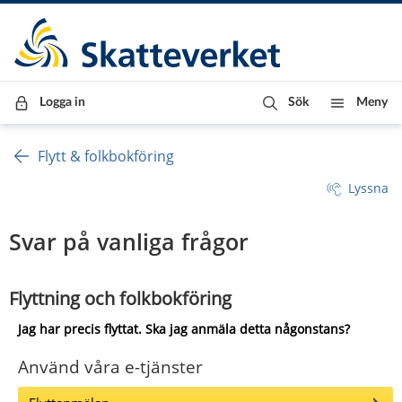
Till innehåll
Till navigationen
Till chattrobot
Logga in
Sök
Meny
Flytt & folkbokföring
Lyssna
Svar på vanliga frågor
Flyttning och folkbokföring  
Jag har precis flyttat. Ska jag anmäla detta någonstans?
Använd våra e-tjänster