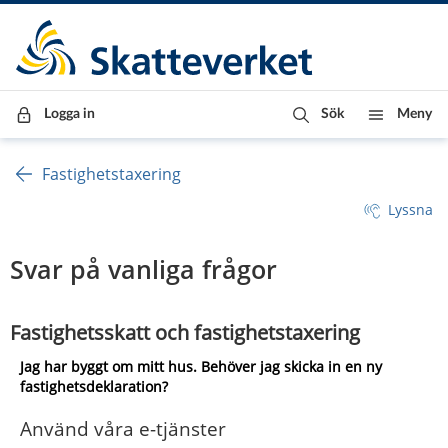
Till innehåll
Till navigationen
Till chattrobot
Logga in
Sök
Meny
Fastighetstaxering
Lyssna
Svar på vanliga frågor
Fastighetsskatt och fastighetstaxering
Jag har byggt om mitt hus. Behöver jag skicka in en ny 
fastighetsdeklaration?
Använd våra e-tjänster