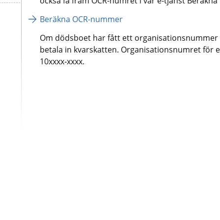
också få fram OCR-numret i vår e-tjänst Beräk
Beräkna OCR-nummer
Om dödsboet har fått ett organisationsnummer är 
betala in kvarskatten. Organisationsnumret för 
10xxxx‑xxxx.