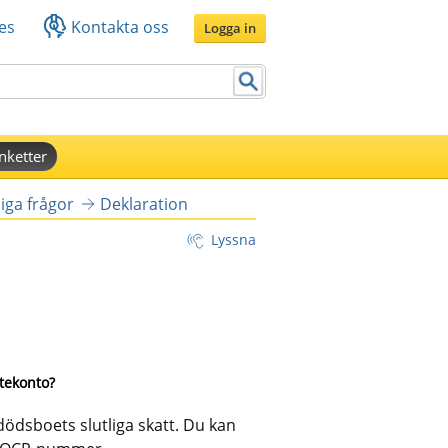
es
Kontakta oss
Logga in
nketter
iga frågor
Deklaration
Lyssna
tekonto? 
ödsboets slutliga skatt. Du kan 