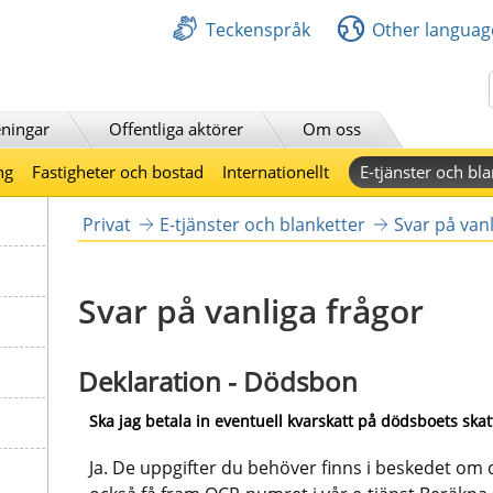
Teckenspråk
Other languag
Sök
ningar
Offentliga aktörer
Om oss
ng
Fastigheter och bostad
Internationellt
E-tjänster och bla
Privat
E-tjänster och blanketter
Svar på vanl
Svar på vanliga frågor
Deklaration - Dödsbon
Ska jag betala in eventuell kvarskatt på dödsboets skat
Ja. De uppgifter du behöver finns i beskedet om d