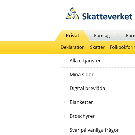
Till innehåll
Till navigationen
Till chattrobot
Privat
Företag
Före
Deklaration
Skatter
Folkbokföri
Alla e-tjänster
Mina sidor
Digital brevlåda
Blanketter
Broschyrer
Svar på vanliga frågor