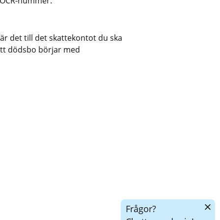
na OCR-nummer.
det till det skattekontot du ska 
ett dödsbo börjar med 
Dölj
Frågor?
chatt