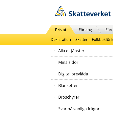
Till innehåll
Till navigationen
Till chattrobot
Privat
Företag
Före
Deklaration
Skatter
Folkbokföri
Alla e-tjänster
Mina sidor
Digital brevlåda
Blanketter
Broschyrer
Svar på vanliga frågor