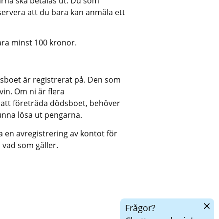
rna ska betalas ut. Du som 
rvera att du bara kan anmäla ett 
ara minst 100 kronor.
sboet är registrerat på. Den som 
in. Om ni är flera 
 att företräda dödsboet, behöver 
unna lösa ut pengarna.
 en avregistrering av kontot för 
 vad som gäller.
Dölj
Frågor?
chatt