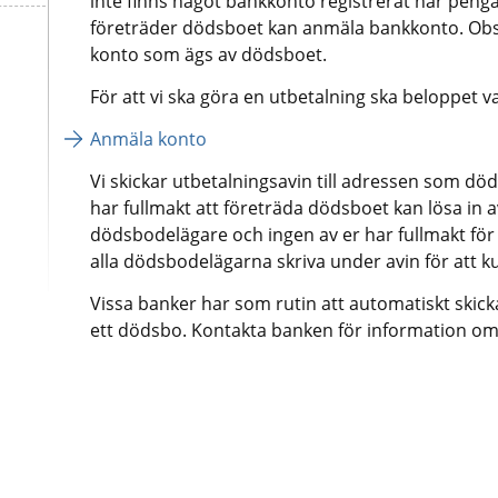
inte finns något bankkonto registrerat när penga
företräder dödsboet kan anmäla bankkonto. Obse
konto som ägs av dödsboet.
För att vi ska göra en utbetalning ska beloppet v
Anmäla konto
Vi skickar utbetalningsavin till adressen som död
har fullmakt att företräda dödsboet kan lösa in av
dödsbodelägare och ingen av er har fullmakt för
alla dödsbodelägarna skriva under avin för att k
Vissa banker har som rutin att automatiskt skicka
ett dödsbo. Kontakta banken för information om