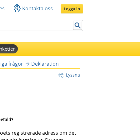
es
Kontakta oss
Logga in
nketter
iga frågor
Deklaration
Lyssna
betald?
boets registrerade adress om det 