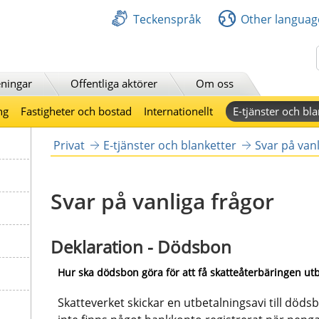
Teckenspråk
Other languag
Sök
ningar
Offentliga aktörer
Om oss
ng
Fastigheter och bostad
Internationellt
E-tjänster och bla
Privat
E-tjänster och blanketter
Svar på vanl
Svar på vanliga frågor
Deklaration - Dödsbon
Hur ska dödsbon göra för att få skatteåterbäringen ut
Skatteverket skickar en utbetalningsavi till döds