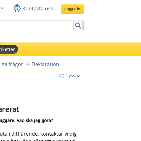
es
Kontakta oss
Logga in
nketter
iga frågor
Deklaration
Lyssna
arerat
läggare. Vad ska jag göra?
 i ditt ärende, kontaktar vi dig 