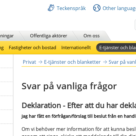
Teckenspråk
Other languag
Sök
ningar
Offentliga aktörer
Om oss
ng
Fastigheter och bostad
Internationellt
E-tjänster och bla
Privat
E-tjänster och blanketter
Svar på vanl
Svar på vanliga frågor
Deklaration - Efter att du har dekl
Jag har fått en förfrågan/förslag till beslut från en hand
Om vi behöver mer information för att kunna besluta