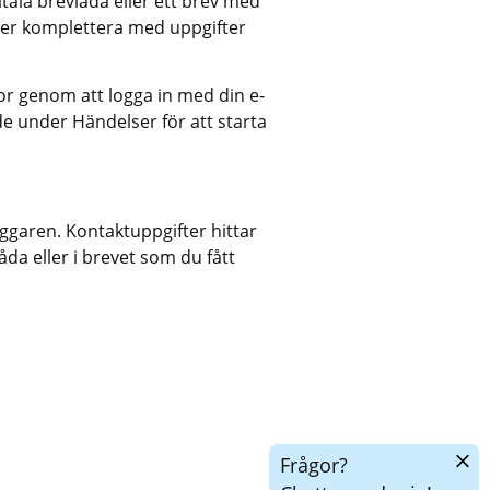
tala brevlåda eller ett brev med 
er komplettera med uppgifter 
or genom att logga in med din e-
de under Händelser för att starta 
garen. Kontaktuppgifter hittar 
åda eller i brevet som du fått 
Dölj
Frågor?
chatt