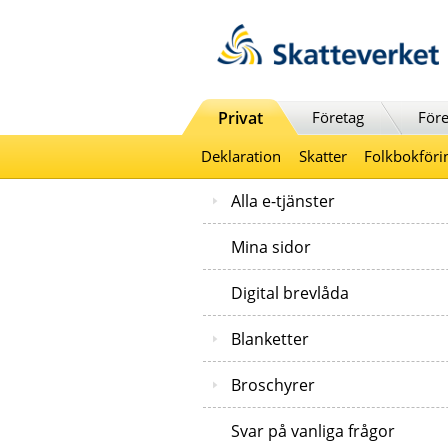
Till innehåll
Till navigationen
Till chattrobot
Privat
Företag
Före
Deklaration
Skatter
Folkbokföri
Alla e-tjänster
Mina sidor
Digital brevlåda
Blanketter
Broschyrer
Svar på vanliga frågor