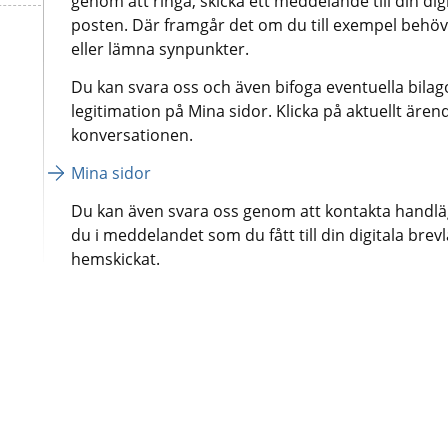
genom att ringa, skicka ett meddelande till din digi
posten. Där framgår det om du till exempel behöv
eller lämna synpunkter.
Du kan svara oss och även bifoga eventuella bilag
legitimation på Mina sidor. Klicka på aktuellt ären
konversationen.
Mina sidor
Du kan även svara oss genom att kontakta handläg
du i meddelandet som du fått till din digitala brevl
hemskickat.