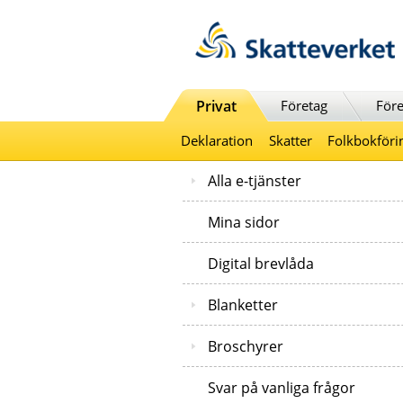
Till innehåll
Till navigationen
Till chattrobot
Privat
Företag
Före
Deklaration
Skatter
Folkbokföri
Alla e-tjänster
Mina sidor
Digital brevlåda
Blanketter
Broschyrer
Svar på vanliga frågor