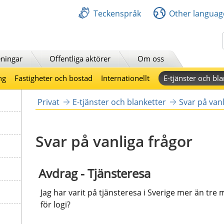
Teckenspråk
Other languag
Sök
ningar
Offentliga aktörer
Om oss
ng
Fastigheter och bostad
Internationellt
E-tjänster och bla
Privat
E-tjänster och blanketter
Svar på vanl
Svar på vanliga frågor
 Avdrag - Tjänsteresa
Jag har varit på tjänsteresa i Sverige mer än tre 
för logi?