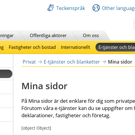
Teckenspråk
Other languag
Sök
ningar
Offentliga aktörer
Om oss
ng
Fastigheter och bostad
Internationellt
E-tjänster och bla
Privat
E-tjänster och blanketter
Mina sidor
Mina sidor
På Mina sidor är det enklare för dig som privatper
Förutom våra e-tjänster kan du se uppgifter om fo
deklarationer, fastigheter och företag.
[object Object]