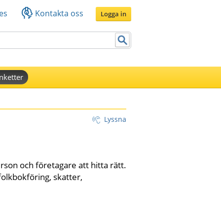
es
Kontakta oss
Logga in
nketter
Lyssna
son och företagare att hitta rätt. 
lkbokföring, skatter, 