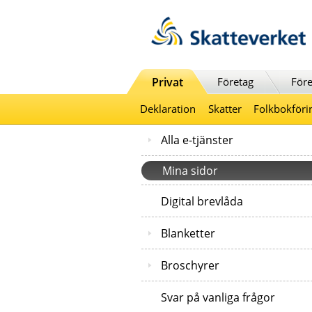
Till innehåll
Till navigationen
Till chattrobot
Privat
Företag
Före
Deklaration
Skatter
Folkbokföri
Alla e-tjänster
Mina sidor
Digital brevlåda
Blanketter
Broschyrer
Svar på vanliga frågor