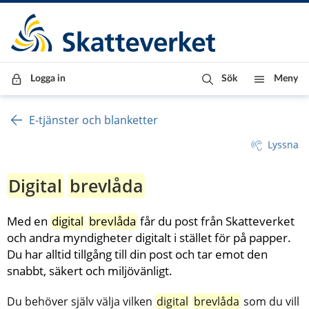
Till innehåll
Till navigationen
Till chattrobot
Logga in
Sök
Meny
E-tjänster och blanketter
Lyssna
Digital
brevlåda
Med en 
digital
brevlåda
 får du post från Skatteverket 
och andra myndigheter digitalt i stället för på papper. 
Du har alltid tillgång till din post och tar emot den 
snabbt, säkert och miljövänligt.
Du behöver själv välja vilken 
digital
brevlåda
 som du vill 