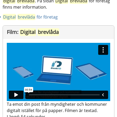
digital
brevlåda
. På sidan 
Digital
brevlåda
 för företag 
finns mer information.
Digital
brevlåda
 för företag
Film: 
Digital
brevlåda
Ta emot din post från myndigheter och kommuner 
digitalt istället för på papper. Filmen är textad. 
Längd: 54 sekunder.