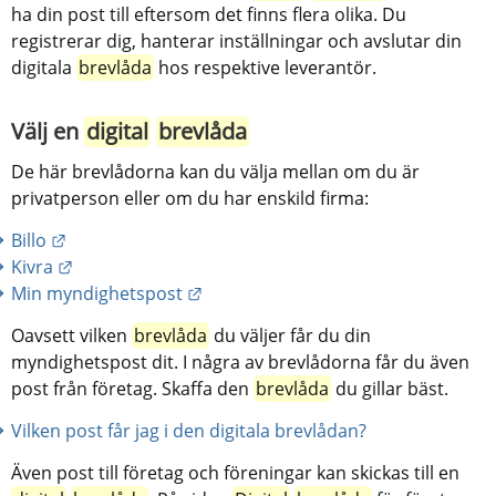
ha din post till eftersom det finns flera olika. Du 
registrerar dig, hanterar inställningar och avslutar din 
digitala 
brevlåda
 hos respektive leverantör.
Välj en 
digital
brevlåda
De här brevlådorna kan du välja mellan om du är 
privatperson eller om du har enskild firma:
Länk till annan webbplats.
Billo
Länk till annan webbplats.
Kivra
Länk till annan webbplats.
Min myndighetspost
Oavsett vilken 
brevlåda
 du väljer får du din 
myndighetspost dit. I några av brevlådorna får du även 
post från företag. Skaffa den 
brevlåda
 du gillar bäst.
Vilken post får jag i den digitala brevlådan?
Även post till företag och föreningar kan skickas till en 