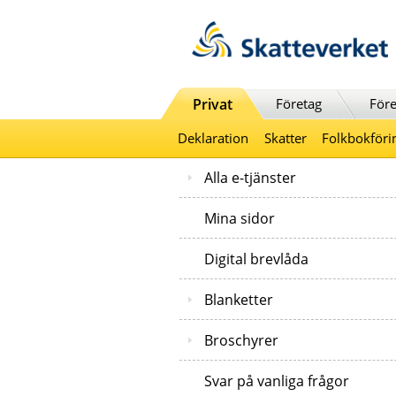
Till innehåll
Till navigationen
Till chattrobot
Privat
Företag
Före
Deklaration
Skatter
Folkbokföri
Alla e-tjänster
Mina sidor
Digital brevlåda
Blanketter
Broschyrer
Svar på vanliga frågor