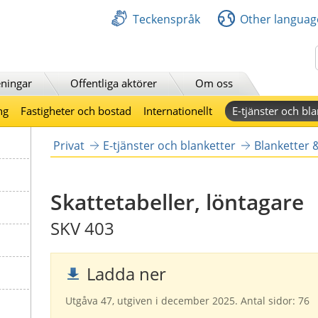
Teckenspråk
Other languag
Sök
ningar
Offentliga aktörer
Om oss
ng
Fastigheter och bostad
Internationellt
E-tjänster och bla
Privat
E-tjänster och blanketter
Blanketter 
Skattetabeller, löntagare
SKV 403
Ladda ner
Utgåva 47, utgiven i december 2025. Antal sidor: 76