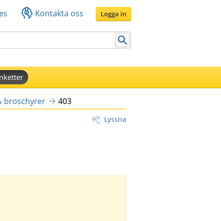
es
Kontakta oss
Logga in
nketter
& broschyrer
403
Lyssna