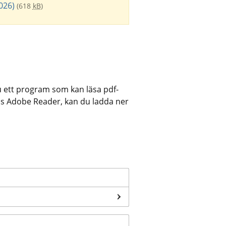
026)
(618
kB
)
u ett program som kan läsa pdf-
vis Adobe Reader, kan du ladda ner