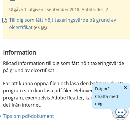
Utgåva 1, utgiven i september 2018. Antal sidor: 2
Till dig som fått höjt taxeringsvärde på grund av
elcertifikat
(65
kB
)
Information
Riktad information till dig som fått höjt taxeringsvärde 
på grund av elcertifikat.
För att kunna öppna filen och läsa den behöver du ett
Dölj
Frågor?
program som kan läsa pdf-filer. Behöver du installera ett
chatt
Chatta med
program, exempelvis Adobe Reader, kan du ladda ner
mig!
det från internet.
Tips om pdf-dokument