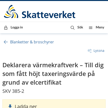
Till innehåll
Till navigationen
Till chattrobot
Logga in
Sök
Meny
Blanketter & broschyrer
Lyssna
Deklarera värmekraftverk – Till dig
som fått höjt taxeringsvärde på
grund av elcertifikat
SKV 385-2
Ladda ner