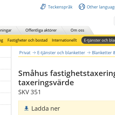
Teckenspråk
Other languag
Sök
ningar
Offentliga aktörer
Om oss
ng
Fastigheter och bostad
Internationellt
E-tjänster och bla
Privat
E-tjänster och blanketter
Blanketter 
Småhus fastighetstaxering 
taxeringsvärde
SKV 351
Ladda ner