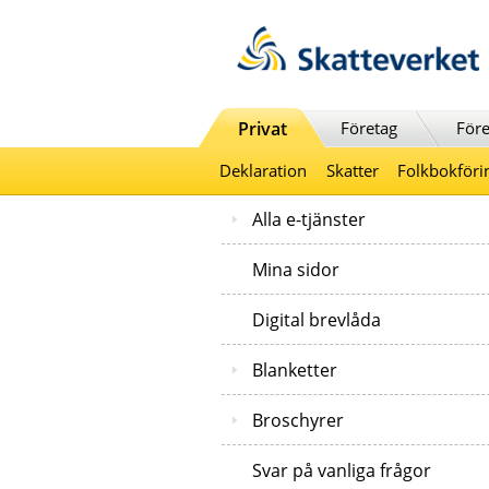
Till innehåll
Till navigationen
Till chattrobot
Privat
Företag
Före
Deklaration
Skatter
Folkbokföri
Alla e-tjänster
Mina sidor
Digital brevlåda
Blanketter
Broschyrer
Svar på vanliga frågor