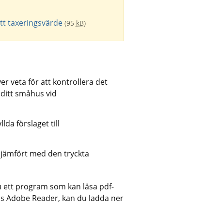
ytt taxeringsvärde
(95
kB
)
r veta för att kontrollera det 
 ditt småhus vid 
da förslaget till 
t jämfört med den tryckta 
u ett program som kan läsa pdf-
vis Adobe Reader, kan du ladda ner