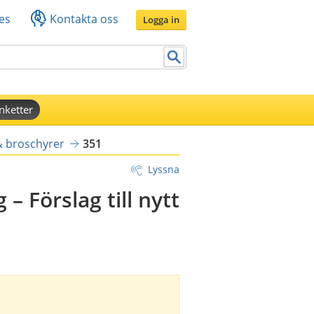
es
Kontakta oss
Logga in
nketter
& broschyrer
351
Lyssna
– Förslag till nytt