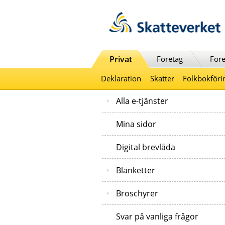
Till innehåll
Till navigationen
Till chattrobot
Privat
Företag
Före
Deklaration
Skatter
Folkbokföri
Alla e-tjänster
Mina sidor
Digital brevlåda
Blanketter
Broschyrer
Svar på vanliga frågor