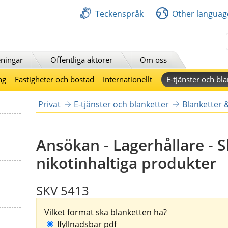
Teckenspråk
Other languag
Sök
ningar
Offentliga aktörer
Om oss
ng
Fastigheter och bostad
Internationellt
E-tjänster och bla
Privat
E-tjänster och blanketter
Blanketter 
Ansökan - Lagerhållare - S
nikotinhaltiga produkter
SKV 5413
Vilket format ska blanketten ha?
Ifyllnadsbar pdf