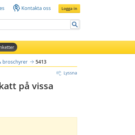
es
Kontakta oss
Logga in
nketter
& broschyrer
5413
Lyssna
katt på vissa