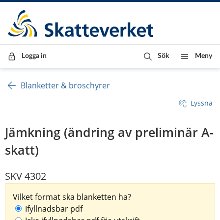
Till innehåll
Till navigationen
Till chattrobot
Logga in
Sök
Meny
Blanketter & broschyrer
Lyssna
Jämkning (ändring av preliminär A-
skatt)
SKV 4302
Vilket format ska blanketten ha?
Ifyllnadsbar pdf