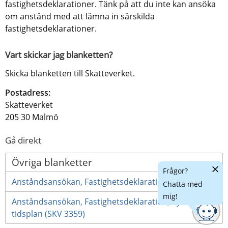
fastighetsdeklarationer. Tänk på att du inte kan ansöka 
om anstånd med att lämna in särskilda 
fastighetsdeklarationer.
Vart skickar jag blanketten?
Skicka blanketten till Skatteverket.
Postadress:
Skatteverket
205 30 Malmö
Gå direkt
Övriga blanketter
Dölj
Frågor?
chatt
Anståndsansökan, Fastighetsdeklaration (SKV 3355)
Chatta med
mig!
Anståndsansökan, Fastighetsdeklaration, byråer -
tidsplan (SKV 3359)