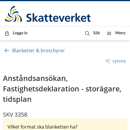
Till innehåll
Till navigationen
Till chattrobot
Logga in
Sök
Meny
Blanketter & broschyrer
Lyssna
Anståndsansökan,
Fastighetsdeklaration - storägare,
tidsplan
SKV 3358
Vilket format ska blanketten ha?