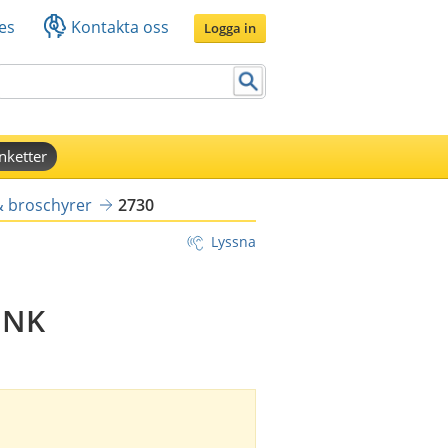
es
Kontakta oss
Logga in
nketter
& broschyrer
2730
Lyssna
INK