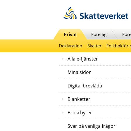
Till innehåll
Till navigationen
Till chattrobot
Privat
Företag
Före
Deklaration
Skatter
Folkbokföri
Alla e-tjänster
Mina sidor
Digital brevlåda
Blanketter
Broschyrer
Svar på vanliga frågor