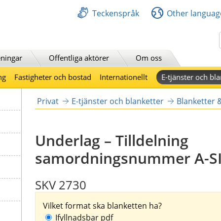
Teckenspråk
Other languag
Sök
ningar
Offentliga aktörer
Om oss
ng
Fastigheter och bostad
Internationellt
E-tjänster och bla
Privat
E-tjänster och blanketter
Blanketter 
Underlag – Tilldelning
samordningsnummer A-S
SKV 2730
Vilket format ska blanketten ha?
Ifyllnadsbar pdf