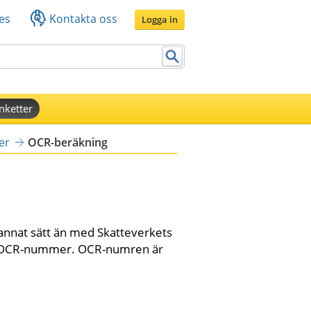
es
Kontakta oss
Logga in
nketter
er
OCR-beräkning
 annat sätt än med Skatteverkets 
, OCR-nummer. OCR-numren är 