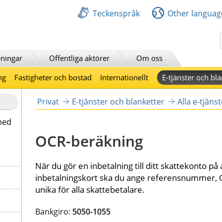
Teckenspråk
Other languag
Sök
ningar
Offentliga aktörer
Om oss
ng
Fastigheter och bostad
Internationellt
E-tjänster och bla
Privat
E-tjänster och blanketter
Alla e-tjänst
med
OCR-beräkning
När du gör en inbetalning till ditt skattekonto på
inbetalningskort ska du ange referensnummer
unika för alla skattebetalare.
Bankgiro: 
5050-1055