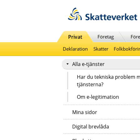
Till innehåll
Till navigationen
Till chattrobot
Privat
Företag
Före
Deklaration
Skatter
Folkbokföri
Alla e-tjänster
Har du tekniska problem 
tjänsterna?
Om e-legitimation
Mina sidor
Digital brevlåda