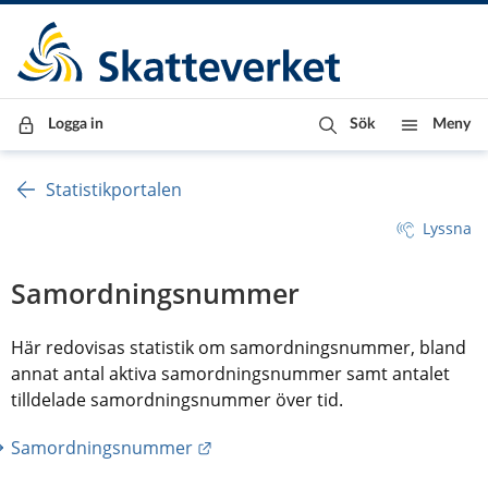
Till innehåll
Till navigationen
Till chattrobot
Logga in
Sök
Meny
Statistikportalen
Lyssna
Samordningsnummer
Här redovisas statistik om samordningsnummer, bland 
annat antal aktiva samordningsnummer samt antalet 
tilldelade samordningsnummer över tid.
Länk till annan webbplats.
Samordningsnummer