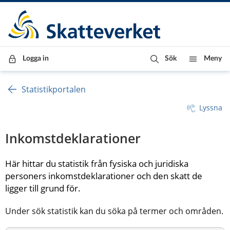
Till innehåll
Till navigationen
Till chattrobot
Logga in
Sök
Meny
Statistikportalen
Lyssna
Inkomstdeklarationer
Här hittar du statistik från fysiska och juridiska 
personers inkomstdeklarationer och den skatt de 
ligger till grund för.
Under sök statistik kan du söka på termer och områden.