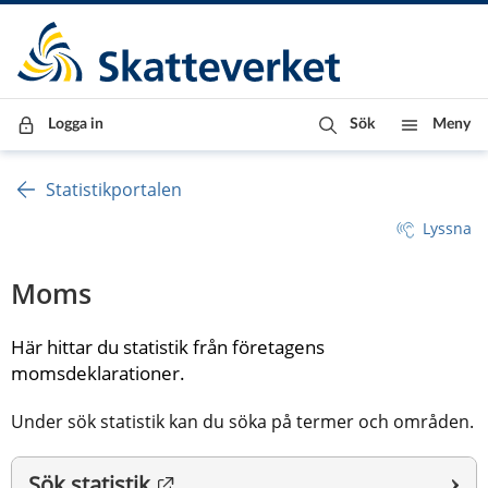
Till innehåll
Till navigationen
Till chattrobot
Logga in
Sök
Meny
Statistikportalen
Lyssna
Moms
Här hittar du statistik från företagens 
momsdeklarationer. 
Under sök statistik kan du söka på termer och områden.
Länk till annan webbplats.
Sök statistik