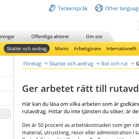
Teckenspråk
Other languag
Sök
eningar
Offentliga aktörer
Om oss
Skatter och avdrag
Moms
Arbetsgivare
Internationellt
Företag
Skatter och avdrag
Rot och rut
G
Ger arbetet rätt till rutav
Här kan du läsa om vilka arbeten som är godkända
rutavdrag. Hittar du inte tjänsten du söker, är det
Det är 50 procent av arbetskostnaden som ger rätt 
material, utrustning, resor eller administration i