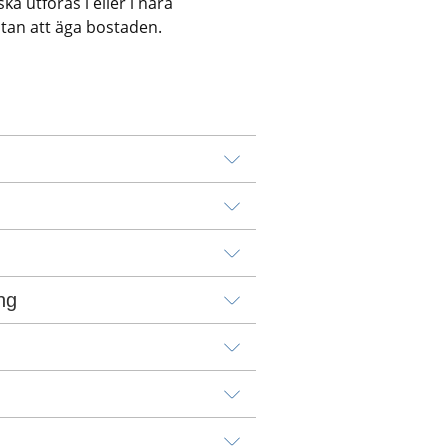
ska utföras i eller i nära 
utan att äga bostaden.
ng