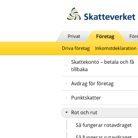
Till innehåll
Till navigationen
Till chattrobot
Privat
Företag
För
Driva företag
Inkomstdeklaration
Skattekonto – betala och få
tillbaka
Avdrag för företag
Punktskatter
Rot och rut
Så fungerar rotavdraget
Så fungerar rutavdraget