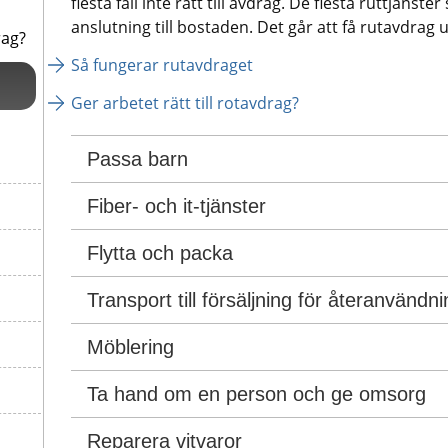
flesta fall inte rätt till avdrag. De flesta ruttjänster 
anslutning till bostaden. Det går att få rutavdrag 
rag?
Så fungerar rutavdraget
Ger arbetet rätt till rotavdrag?
Passa barn
Fiber- och it-tjänster
Flytta och packa
Transport till försäljning för återanvändni
Möblering
Ta hand om en person och ge omsorg
Reparera vitvaror