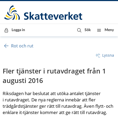
Till innehåll
Till navigationen
Till chattrobot
Logga in
Sök
Meny
Rot och rut
Lyssna
Fler tjänster i rutavdraget från 1 
augusti 2016
Riksdagen har beslutat att utöka antalet tjänster 
i rutavdraget. De nya reglerna innebär att fler 
trädgårdstjänster ger rätt till rutavdrag. Även flytt- och 
enklare it-tjänster kommer att ge rätt till rutavdrag. 