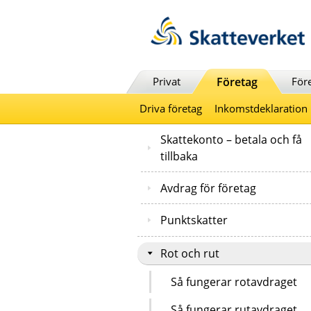
Till innehåll
Till navigationen
Till chattrobot
Privat
Företag
För
Driva företag
Inkomstdeklaration
Skattekonto – betala och få
tillbaka
Avdrag för företag
Punktskatter
Rot och rut
Så fungerar rotavdraget
Så fungerar rutavdraget