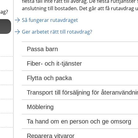
flesta fall inte rätt till avdrag. De flesta ruttjänster 
anslutning till bostaden. Det går att få rutavdrag 
rag?
Så fungerar rutavdraget
Ger arbetet rätt till rotavdrag?
Passa barn
Fiber- och it-tjänster
Flytta och packa
Transport till försäljning för återanvändni
Möblering
Ta hand om en person och ge omsorg
Reparera vitvaror