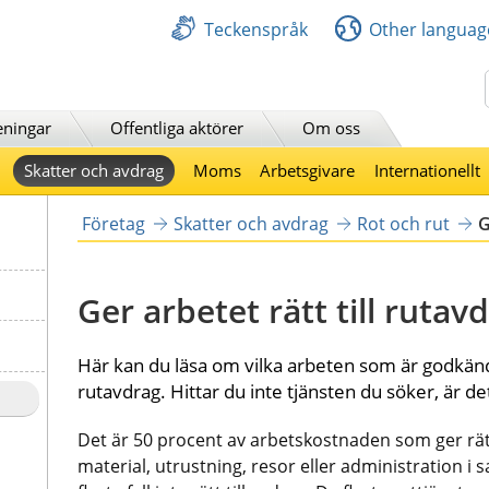
Teckenspråk
Other languag
Sök
eningar
Offentliga aktörer
Om oss
Skatter och avdrag
Moms
Arbetsgivare
Internationellt
Företag
Skatter och avdrag
Rot och rut
G
Ger arbetet rätt till rutav
Här kan du läsa om vilka arbeten som är godkända
rutavdrag. Hittar du inte tjänsten du söker, är det
Det är 50 procent av arbetskostnaden som ger rätt 
material, utrustning, resor eller administration i