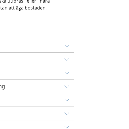
ska utföras i eller i nära 
utan att äga bostaden.
ng