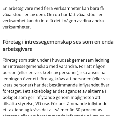
En arbetsgivare med flera verksamheter kan bara få 
växa-stöd i en av dem. Om du har fått växa-stöd i en 
verksamhet kan du inte få det i någon av dina andra 
verksamheter.
Företag i intressegemenskap ses som en enda 
arbetsgivare
Företag som står under i huvudsak gemensam ledning 
är i intressegemenskap med varandra. För att någon 
person (eller en viss krets av personer), ska anses ha 
ledningen över ett företag krävs att personen (eller viss 
krets personer) har det bestämmande inflytandet över 
företaget. I ett aktiebolag är det ägandet av aktierna i 
bolaget som ger inflytande genom möjligheten att 
tillsätta styrelse, VD osv. För bestämmande inflytande i 
ett aktiebolag krävs det alltså mer än 50 procent av 
rösterna eller ett bestämmande inflytande på grund av 