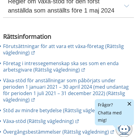
Regler om växa-stöd för den först 
anställda som anställts före 1 maj 2024
Rättsinformation
Förutsättningar för att vara ett växa-företag (Rättslig
Länk till annan webbplats.
vägledning)
Företag i intressegemenskap ska ses som en enda
Länk till annan webbpl
arbetsgivare (Rättslig vägledning)
Växa-stöd för anställningar som påbörjats under
perioden 1 januari 2021 – 30 april 2024 (med undantag
för perioden 1 juli 2021 – 31 december 2022) (Rättslig
Länk till annan webbplats.
vägledning)
Dölj
Frågor?
chatt
Länk till
Stöd av mindre betydelse (Rättslig vägledning)
Chatta med
mig!
Länk till annan webbplats
Växa-stöd (Rättslig vägledning)
Länk till 
Övergångsbestämmelser (Rättslig vägledning)