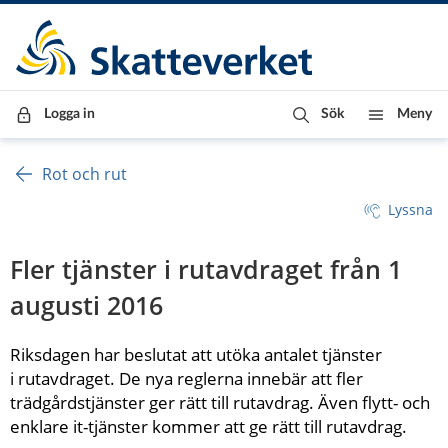
Till innehåll
Till navigationen
Till chattrobot
Logga in
Sök
Meny
Rot och rut
Lyssna
Fler tjänster i rutavdraget från 1 
augusti 2016
Riksdagen har beslutat att utöka antalet tjänster 
i rutavdraget. De nya reglerna innebär att fler 
trädgårdstjänster ger rätt till rutavdrag. Även flytt- och 
enklare it-tjänster kommer att ge rätt till rutavdrag. 