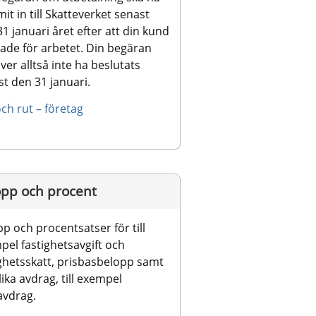
t in till Skatteverket senast 
1 januari året efter att din kund 
ade för arbetet. Din begäran 
er alltså inte ha beslutats 
t den 31 januari.
ch rut – företag
opp och procent
p och procentsatser för till 
el fastighetsavgift och 
ghetsskatt, prisbasbelopp samt 
lika avdrag, till exempel 
avdrag.