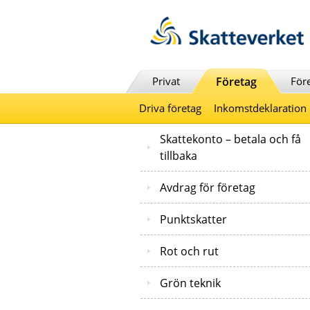
Till innehåll
Till navigationen
Till chattrobot
Privat
Företag
För
Driva företag
Inkomstdeklaration
Skattekonto – betala och få
tillbaka
Avdrag för företag
Punktskatter
Rot och rut
Grön teknik