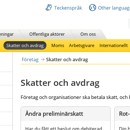
Teckenspråk
Other languag
Sök
eningar
Offentliga aktörer
Om oss
Skatter och avdrag
Moms
Arbetsgivare
Internationellt
Företag
Skatter och avdrag
Skatter och avdrag
Företag och organisationer ska betala skatt, och 
Ändra preliminärskatt
Rot-
Har du fått ett beslut om debiterad 
Din 