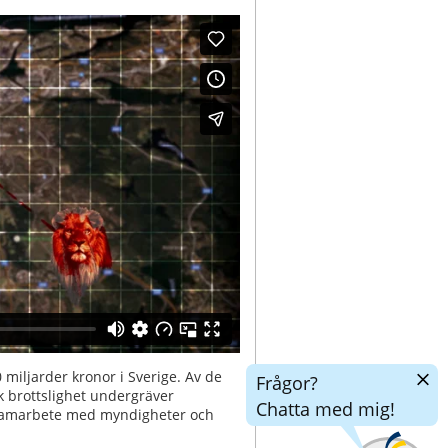
Dölj
 miljarder kronor i Sverige. Av de
Frågor?
chatt
 brottslighet undergräver
Chatta med mig!
i samarbete med myndigheter och