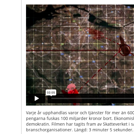
Varje år upphandlas varor och tjänster för mer än 600
pengarna fuskas 100 miljarder kronor bort. Ekonomisk
demokratin. Filmen har tagits fram av Skatteverket 
branschorganisationer. Längd: 3 minuter 5 sekunder.