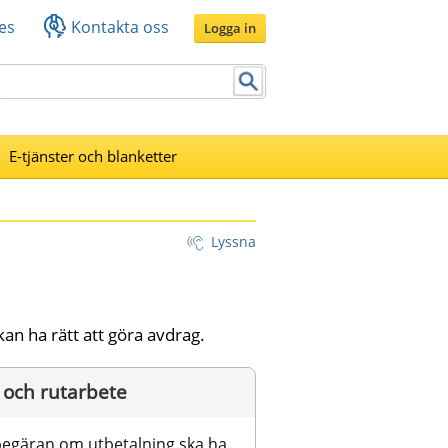
es
Kontakta oss
Logga in
E-tjänster och blanketter
Lyssna
kan ha rätt att göra avdrag.
 och rutarbete
begäran om utbetalning ska ha 