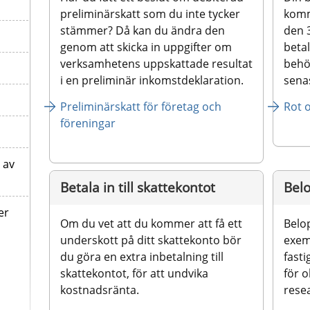
preliminärskatt som du inte tycker 
kommi
stämmer? Då kan du ändra den 
den 3
genom att skicka in uppgifter om 
betal
verksamhetens uppskattade resultat 
behöv
i en preliminär inkomstdeklaration.
senas
Preliminärskatt för företag och 
Rot o
föreningar
 av
Betala in till skattekontot
Bel
er
Om du vet att du kommer att få ett 
Belop
underskott på ditt skattekonto bör 
exemp
du göra en extra inbetalning till 
fasti
skattekontot, för att undvika 
för o
kostnadsränta.
rese