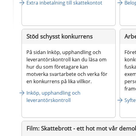
Extra inbetalning till skattekontot
Belo
Stöd schysst konkurrens
Arb
På sidan Inköp, upphandling och 
Föret
leverantörskontroll kan du läsa om 
konk
hur du som företagare kan 
fuska
motverka svartarbete och verka för 
exem
en konkurrens på lika villkor.
perso
fram
Inköp, upphandling och 
leverantörskontroll
Syft
Film: Skattebrott - ett hot mot vår demo