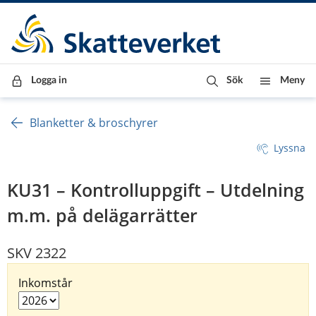
Till innehåll
Till navigationen
Till chattrobot
Logga in
Sök
Meny
Blanketter & broschyrer
Lyssna
KU31 – Kontrolluppgift – Utdelning
m.m. på delägarrätter
SKV 2322
Inkomstår