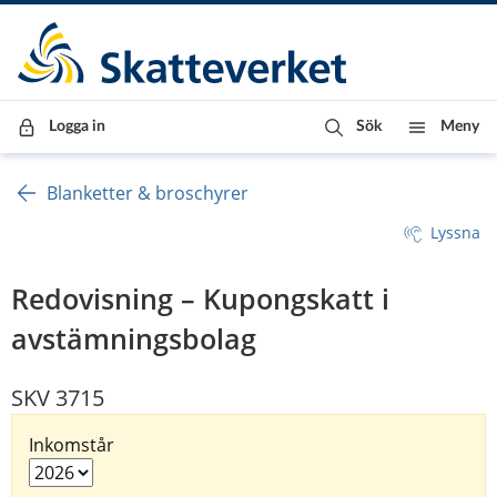
Till innehåll
Till navigationen
Till chattrobot
Logga in
Sök
Meny
Blanketter & broschyrer
Lyssna
Redovisning – Kupongskatt i
avstämningsbolag
SKV 3715
Inkomstår