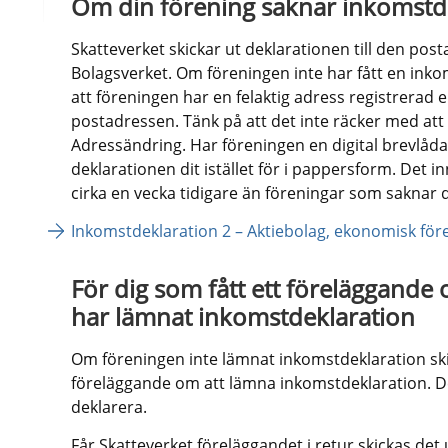
Om din förening saknar inkomstd
Skatteverket skickar ut deklarationen till den pos
Bolagsverket. Om föreningen inte har fått en inko
att föreningen har en felaktig adress registrerad el
postadressen. Tänk på att det inte räcker med att
Adressändring. Har föreningen en digital brevlåda 
deklarationen dit istället för i pappersform. Det in
cirka en vecka tidigare än föreningar som saknar d
Inkomstdeklaration 2 – Aktiebolag, ekonomisk före
För dig som fått ett föreläggande 
har lämnat inkomstdeklaration
Om föreningen inte lämnat inkomstdeklaration skic
föreläggande om att lämna inkomstdeklaration. De
deklarera.
Får Skatteverket föreläggandet i retur skickas det ut 