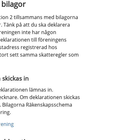
bilagor
ion 2 tillsammans med bilagorna 
Tänk på att du ska deklarera 
reningen inte har någon 
klarationen till föreningens 
ostadress registrerad hos 
stort sett samma skatteregler som 
 skickas in
klarationen lämnas in. 
ecknare. Om deklarationen skickas 
a. Bilagorna Räkenskapsschema 
ring.
rening