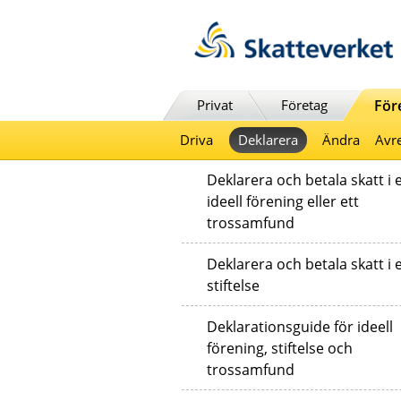
Till innehåll
Till navigationen
Till chattrobot
Privat
Företag
För
Driva
Deklarera
Ändra
Avre
Deklarera och betala skatt i 
ideell förening eller ett
trossamfund
Deklarera och betala skatt i 
stiftelse
Deklarationsguide för ideell
förening, stiftelse och
trossamfund