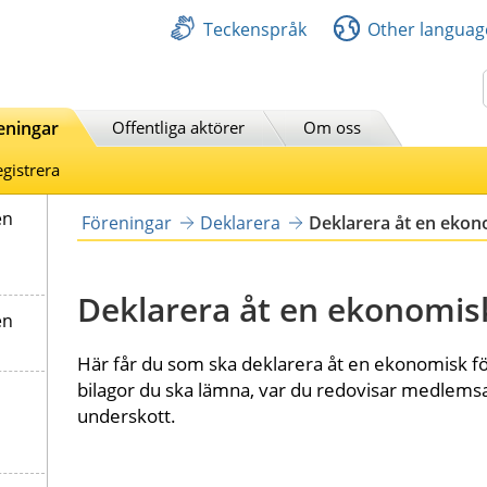
Teckenspråk
Other languag
Sök
eningar
Offentliga aktörer
Om oss
gistrera
en
Föreningar
Deklarera
Deklarera åt en ekon
Deklarera åt en ekonomis
en
Här får du som ska deklarera åt en ekonomisk för
bilagor du ska lämna, var du redovisar medlemsa
underskott.