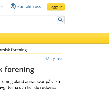
es
Kontakta oss
Logga in
omisk förening
Lyssna
k förening
ening bland annat svar på vilka 
vgifterna och hur du redovisar 