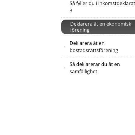
Så fyller du i Inkomstdeklara
3
Deklarera åt en ekonomisk
förening
Deklarera åt en
bostadsrättsförening
Så deklarerar du åt en
samfällighet