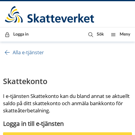
Till innehåll
Till navigationen
Till chattrobot
Logga in
Sök
Meny
Alla e-tjänster
Skattekonto
I e-tjänsten Skattekonto kan du bland annat se aktuellt 
saldo på ditt skattekonto och anmäla bankkonto för 
skatteåterbetalning.
Logga in till e-tjänsten