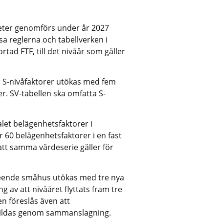
ter genomförs under år 2027 
a reglerna och tabellverken i 
tad FTF, till det nivåår som gäller 
et S-nivåfaktorer utökas med fem 
er. SV-tabellen ska omfatta S-
alet belägenhetsfaktorer i 
 60 belägenhetsfaktorer i en fast 
att samma värdeserie gäller för 
avseende småhus utökas med tre nya 
av att nivååret flyttats fram tre 
n föreslås även att 
bildas genom sammanslagning. 