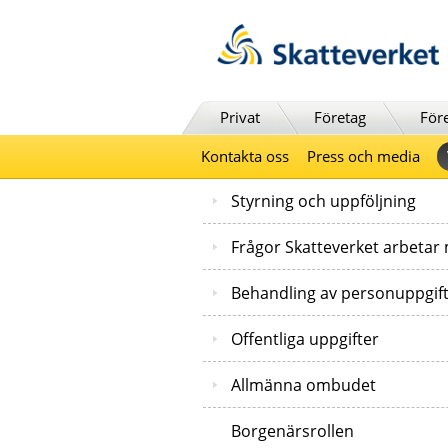
Till innehåll
Till navigationen
Till chattrobot
Privat
Företag
För
Kontakta oss
Press och media
Styrning och uppföljning
Frågor Skatteverket arbetar
Behandling av personuppgif
Offentliga uppgifter
Allmänna ombudet
Borgenärsrollen