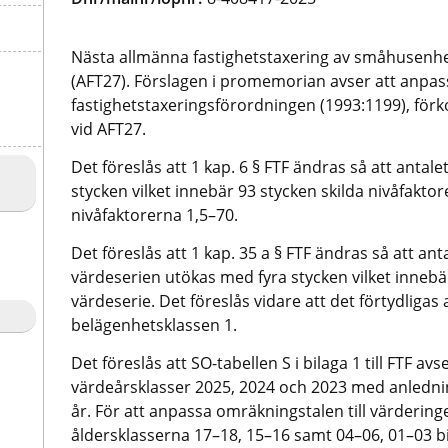
Nästa allmänna fastighetstaxering av småhusenhe
(AFT27). Förslagen i promemorian avser att anpass
fastighetstaxeringsförordningen (1993:1199), förkor
vid AFT27.
Det föreslås att 1 kap. 6 § FTF ändras så att antal
stycken vilket innebär 93 stycken skilda nivåfaktor
nivåfaktorerna 1,5–70.
Det föreslås att 1 kap. 35 a § FTF ändras så att ant
värdeserien utökas med fyra stycken vilket innebär
värdeserie. Det föreslås vidare att det förtydligas 
belägenhetsklassen 1.
Det föreslås att SO-tabellen S i bilaga 1 till FTF 
värdeårsklasser 2025, 2024 och 2023 med anledning 
år. För att anpassa omräkningstalen till värderinge
åldersklasserna 17–18, 15–16 samt 04–06, 01–03 