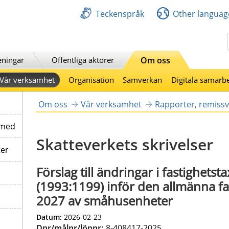
Teckenspråk
Other languag
Sök
eningar
Offentliga aktörer
Om oss
Vår verksamhet
Organisation
Samverkan
Digitala samarb
Om oss
Vår verksamhet
Rapporter, remissv
 med
Skatteverkets skrivelser
ter
Förslag till ändringar i fastighet
(1993:1199) inför den allmänna fa
2027 av småhusenheter
Datum:
2026-02-23
Dnr/målnr/löpnr:
8-408417-2025