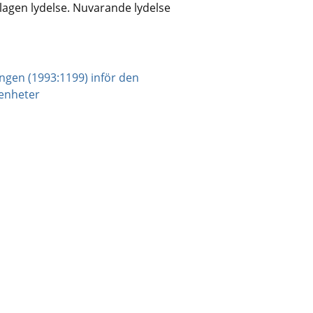
lagen lydelse. Nuvarande lydelse 
ingen (1993:1199) inför den 
pdf, 407 kB.
senheter