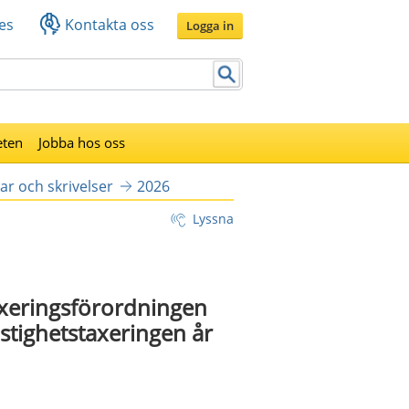
es
Kontakta oss
Logga in
eten
Jobba hos oss
ar och skrivelser
2026
Lyssna
staxeringsförordningen
stighetstaxeringen år