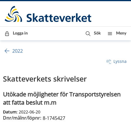
Till innehåll
Till navigationen
Till chattrobot
Logga in
Sök
Meny
2022
Lyssna
Skatteverkets skrivelser
Utökade möjligheter för Transportstyrelsen
att fatta beslut m.m
Datum:
2022-06-20
Dnr/målnr/löpnr:
8-1745427