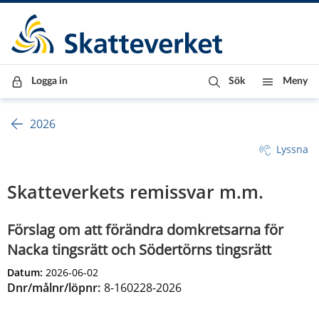
Till innehåll
Till navigationen
Till chattrobot
Logga in
Sök
Meny
2026
Lyssna
Skatteverkets remissvar m.m.
Förslag om att förändra domkretsarna för
Nacka tingsrätt och Södertörns tingsrätt
Datum:
2026-06-02
Dnr/målnr/löpnr:
8-160228-2026