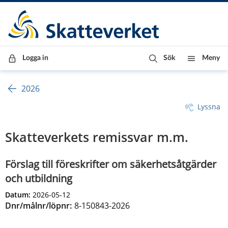
Till innehåll
Till navigationen
Till chattrobot
Logga in
Sök
Meny
2026
Lyssna
Skatteverkets remissvar m.m.
Förslag till föreskrifter om säkerhetsåtgärder
och utbildning
Datum:
2026-05-12
Dnr/målnr/löpnr:
8-150843-2026