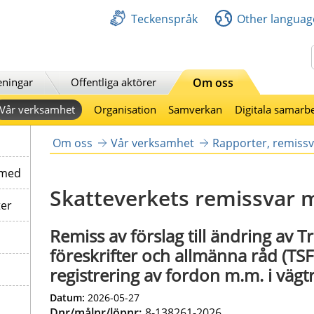
Teckenspråk
Other languag
Sök
eningar
Offentliga aktörer
Om oss
Vår verksamhet
Organisation
Samverkan
Digitala samarb
Om oss
Vår verksamhet
Rapporter, remissv
 med
Skatteverkets remissvar 
ter
Remiss av förslag till ändring av 
föreskrifter och allmänna råd (TS
registrering av fordon m.m. i vägtr
Datum:
2026-05-27
Dnr/målnr/löpnr:
8-138261-2026