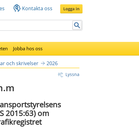
es
Kontakta oss
Logga in
eten
Jobba hos oss
ar och skrivelser
2026
Lyssna
m.m
Transportstyrelsens
FS 2015:63) om
afikregistret