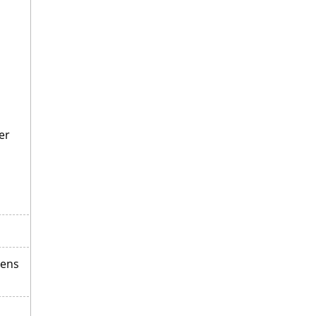
er
gens