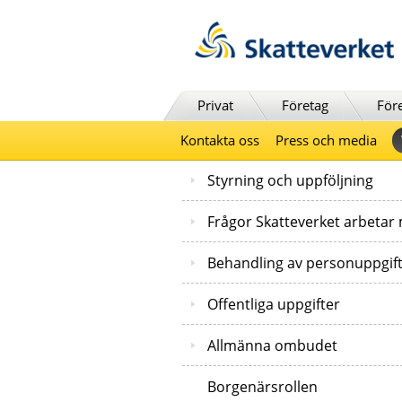
Till innehåll
Till navigationen
Till chattrobot
Privat
Företag
För
Kontakta oss
Press och media
Styrning och uppföljning
Frågor Skatteverket arbetar
Behandling av personuppgif
Offentliga uppgifter
Allmänna ombudet
Borgenärsrollen