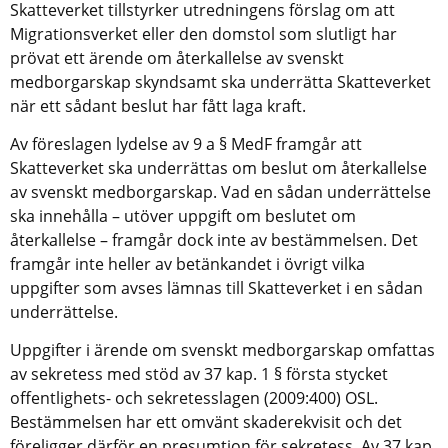
Skatteverket tillstyrker utredningens förslag om att 
Migrationsverket eller den domstol som slutligt har 
prövat ett ärende om återkallelse av svenskt 
medborgarskap skyndsamt ska underrätta Skatteverket 
när ett sådant beslut har fått laga kraft.
Av föreslagen lydelse av 9 a § MedF framgår att 
Skatteverket ska underrättas om beslut om återkallelse 
av svenskt medborgarskap. Vad en sådan underrättelse 
ska innehålla – utöver uppgift om beslutet om 
återkallelse – framgår dock inte av bestämmelsen. Det 
framgår inte heller av betänkandet i övrigt vilka 
uppgifter som avses lämnas till Skatteverket i en sådan 
underrättelse.
Uppgifter i ärende om svenskt medborgarskap omfattas 
av sekretess med stöd av 37 kap. 1 § första stycket 
offentlighets- och sekretesslagen (2009:400) OSL. 
Bestämmelsen har ett omvänt skaderekvisit och det 
föreligger därför en presumtion för sekretess. Av 37 kap. 