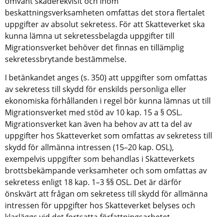
omvänt skaderekvisit och inom 
beskattningsverksamheten omfattas det stora flertalet 
uppgifter av absolut sekretess. För att Skatteverket ska 
kunna lämna ut sekretessbelagda uppgifter till 
Migrationsverket behöver det finnas en tillämplig 
sekretessbrytande bestämmelse.
I betänkandet anges (s. 350) att uppgifter som omfattas 
av sekretess till skydd för enskilds personliga eller 
ekonomiska förhållanden i regel bör kunna lämnas ut till 
Migrationsverket med stöd av 10 kap. 15 a § OSL. 
Migrationsverket kan även ha behov av att ta del av 
uppgifter hos Skatteverket som omfattas av sekretess till 
skydd för allmänna intressen (15–20 kap. OSL), 
exempelvis uppgifter som behandlas i Skatteverkets 
brottsbekämpande verksamheter och som omfattas av 
sekretess enligt 18 kap. 1–3 §§ OSL. Det är därför 
önskvärt att frågan om sekretess till skydd för allmänna 
intressen för uppgifter hos Skatteverket belyses och 
klarläggs vid det fortsatta författningsarbetet.