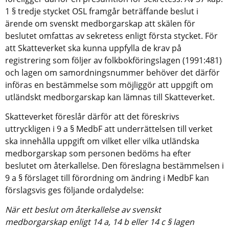
1 § tredje stycket OSL framgår beträffande beslut i 
ärende om svenskt medborgarskap att skälen för 
beslutet omfattas av sekretess enligt första stycket. För 
att Skatteverket ska kunna uppfylla de krav på 
registrering som följer av folkbokföringslagen (1991:481) 
och lagen om samordningsnummer behöver det därför 
införas en bestämmelse som möjliggör att uppgift om 
utländskt medborgarskap kan lämnas till Skatteverket.
Skatteverket föreslår därför att det föreskrivs 
uttryckligen i 9 a § MedbF att underrättelsen till verket 
ska innehålla uppgift om vilket eller vilka utländska 
medborgarskap som personen bedöms ha efter 
beslutet om återkallelse. Den föreslagna bestämmelsen i 
9 a § förslaget till förordning om ändring i MedbF kan 
förslagsvis ges följande ordalydelse:
När ett beslut om återkallelse av svenskt 
medborgarskap enligt 14 a, 14 b eller 14 c § lagen 