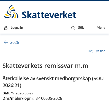
Till innehåll
Till navigationen
Till chattrobot
Logga in
Sök
Meny
2026
Lyssna
Skatteverkets remissvar m.m
Återkallelse av svenskt medborgarskap (SOU
2026:21)
Datum:
2026-05-27
Dnr/målnr/löpnr:
8-100535-2026