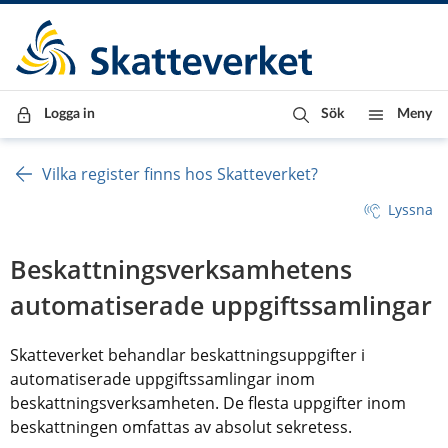
Till innehåll
Till navigationen
Till chattrobot
Logga in
Sök
Meny
Vilka register finns hos Skatteverket?
Lyssna
Beskattningsverksamhetens 
automatiserade uppgiftssamlingar
Skatteverket behandlar beskattningsuppgifter i 
automatiserade uppgiftssamlingar inom 
beskattningsverksamheten. De flesta uppgifter inom 
beskattningen omfattas av absolut sekretess.