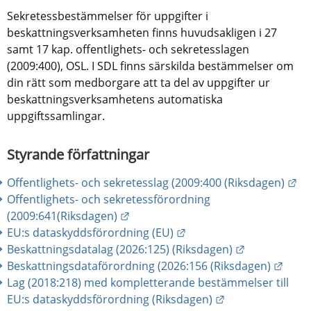
Sekretessbestämmelser för uppgifter i 
beskattningsverksamheten finns huvudsakligen i 27 
samt 17 kap. offentlighets- och sekretesslagen 
(2009:400), OSL. I SDL finns särskilda bestämmelser om 
din rätt som medborgare att ta del av uppgifter ur 
beskattningsverksamhetens automatiska 
uppgiftssamlingar.
Styrande författningar
Lä
Offentlighets- och sekretesslag (2009:400 (Riksdagen)
Offentlighets- och sekretessförordning 
Länk till annan webbplats.
(2009:641(Riksdagen)
Länk till annan webbplat
EU:s dataskyddsförordning (EU)
Länk till an
Beskattningsdatalag (2026:125) (Riksdagen)
Länk 
Beskattningsdataförordning (2026:156 (Riksdagen)
Lag (2018:218) med kompletterande bestämmelser till 
Länk till annan 
EU:s dataskyddsförordning (Riksdagen)