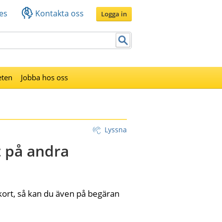
es
Kontakta oss
Logga in
eten
Jobba hos oss
Lyssna
 på andra 
kort, så kan du även på begäran 