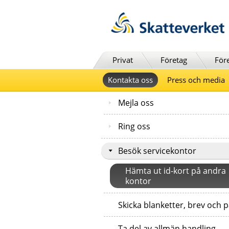
Till innehåll
Till navigationen
Till chattrobot
Privat
Företag
För
Kontakta oss
Press och media
Mejla oss
Ring oss
Besök servicekontor
Hämta ut id-kort på andra
kontor
Skicka blanketter, brev och 
Ta del av allmän handling