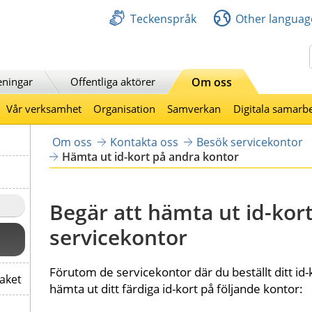
Teckenspråk
Other languag
Sök
eningar
Offentliga aktörer
Om oss
Vår verksamhet
Organisation
Samverkan
Digitala samarb
Om oss
Kontakta oss
Besök servicekontor
Hämta ut id-kort på andra kontor
Begär att hämta ut id-kort
servicekontor
Förutom de servicekontor där du beställt ditt id-
paket
hämta ut ditt färdiga id-kort på följande kontor: