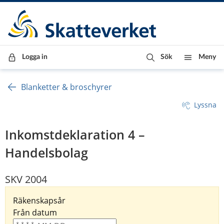
Till innehåll
Till navigationen
Till chattrobot
Logga in
Sök
Meny
Blanketter & broschyrer
Lyssna
Inkomstdeklaration 4 –
Handelsbolag
SKV 2004
Räkenskapsår
Från datum