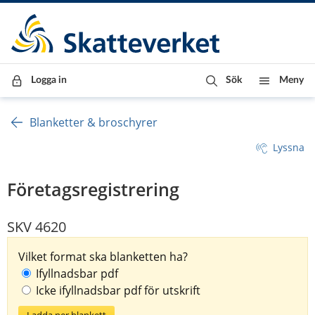
Till innehåll
Till navigationen
Till chattrobot
Logga in
Sök
Meny
Blanketter & broschyrer
Lyssna
Företagsregistrering
SKV 4620
Vilket format ska blanketten ha?
Ifyllnadsbar pdf
Icke ifyllnadsbar pdf för utskrift
Ladda ner blankett