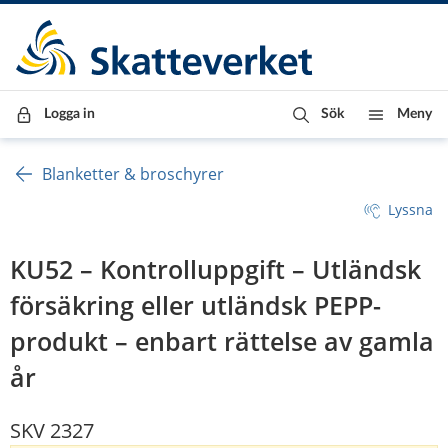
Till innehåll
Till navigationen
Till chattrobot
Logga in
Sök
Meny
Blanketter & broschyrer
Lyssna
KU52 – Kontrolluppgift – Utländsk
försäkring eller utländsk PEPP-
produkt – enbart rättelse av gamla
år
SKV 2327