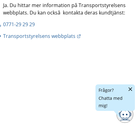
Ja. Du hittar mer information på Transportstyrelsens 
webbplats. Du kan också  kontakta deras kundtjänst:
0771-29 29 29
Länk till annan webbplat
Transportstyrelsens webbplats
Dölj
Frågor?
chatt
Chatta med
mig!