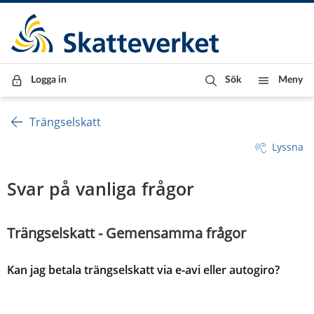
Till innehåll
Till navigationen
Till chattrobot
Logga in
Sök
Meny
Trängselskatt
Lyssna
Svar på vanliga frågor
Trängselskatt - Gemensamma frågor
Kan jag betala trängselskatt via e-avi eller autogiro?