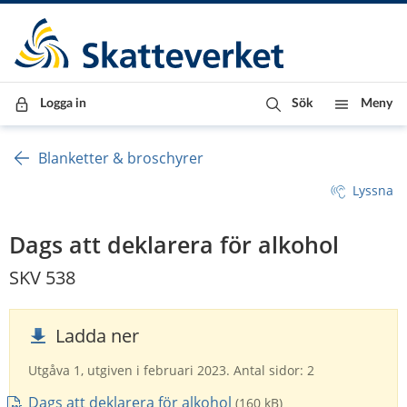
Till innehåll
Till navigationen
Till chattrobot
Logga in
Sök
Meny
Blanketter & broschyrer
Lyssna
Dags att deklarera för alkohol
SKV 538
Ladda ner
Utgåva 1, utgiven i februari 2023. Antal sidor: 2
Dags att deklarera för alkohol
(160
kB
)