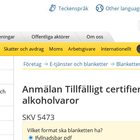
Teckenspråk
Other languag
Sök
eningar
Offentliga aktörer
Om oss
Skatter och avdrag
Moms
Arbetsgivare
Internationellt
Företag
E-tjänster och blanketter
Blankette
Anmälan Tillfälligt certifi
och
alkoholvaror
SKV 5473
Vilket format ska blanketten ha?
Ifyllnadsbar pdf