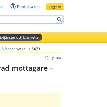
es
Kontakta oss
Logga in
E-tjänster och blanketter
r & broschyrer
5473
Lyssna
erad mottagare –