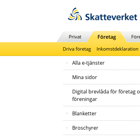
Till innehåll
Till navigationen
Till chattrobot
Privat
Företag
För
Driva företag
Inkomstdeklaration
Alla e-tjänster
Mina sidor
Digital brevlåda för företag 
föreningar
Blanketter
Broschyrer