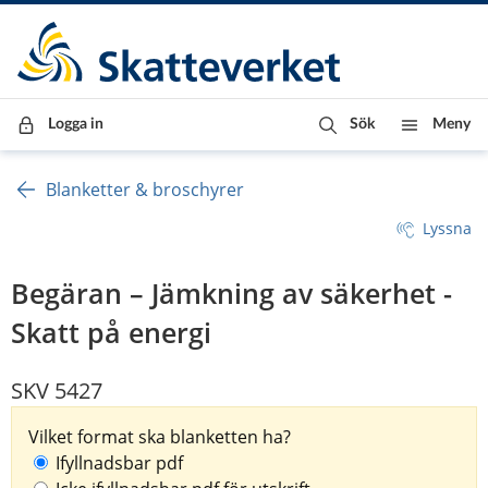
Till innehåll
Till navigationen
Till chattrobot
Logga in
Sök
Meny
Blanketter & broschyrer
Lyssna
Begäran – Jämkning av säkerhet -
Skatt på energi
SKV 5427
Vilket format ska blanketten ha?
Ifyllnadsbar pdf