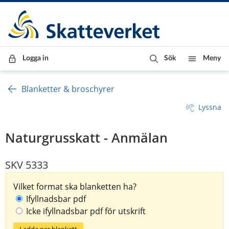
Till innehåll
Till navigationen
Till chattrobot
Logga in
Sök
Meny
Blanketter & broschyrer
Lyssna
Naturgrusskatt - Anmälan
SKV 5333
Vilket format ska blanketten ha?
Ifyllnadsbar pdf
Icke ifyllnadsbar pdf för utskrift
Ladda ner blankett