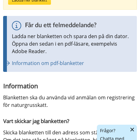
Får du ett felmeddelande?
Ladda ner blanketten och spara den på din dator. 
Öppna den sedan i en pdf-läsare, exempelvis 
Adobe Reader.
Information om pdf-blanketter
Information
Blanketten ska du använda vid anmälan om registrering 
för naturgrusskatt.
Vart skickar jag blanketten?
Dölj
Frågor?
Skicka blanketten till den adress som står på blanketten. 
chatt
Chatta med
Om det inte står något på blanketten, hittar du rätt 