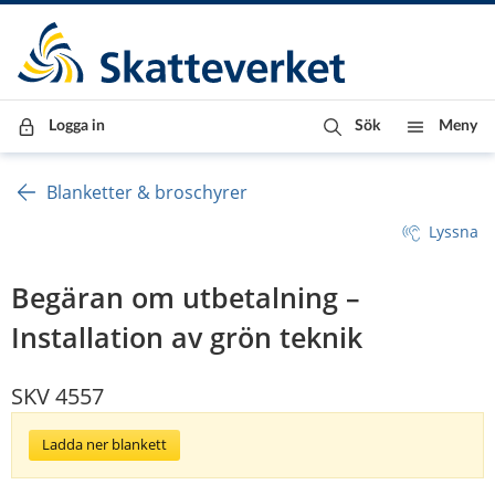
Till innehåll
Till navigationen
Till chattrobot
Logga in
Sök
Meny
Blanketter & broschyrer
Lyssna
Begäran om utbetalning –
Installation av grön teknik
SKV 4557
Ladda ner blankett