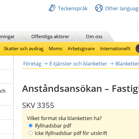
Teckenspråk
Other languag
Sök
eningar
Offentliga aktörer
Om oss
Skatter och avdrag
Moms
Arbetsgivare
Internationellt
Företag
E-tjänster och blanketter
Blankette
Anståndsansökan – Fastig
och
SKV 3355
Vilket format ska blanketten ha?
Ifyllnadsbar pdf
Icke ifyllnadsbar pdf för utskrift