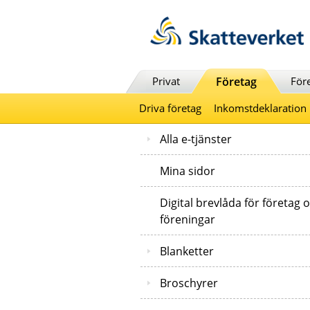
Till innehåll
Till navigationen
Till chattrobot
Privat
Företag
För
Driva företag
Inkomstdeklaration
Alla e-tjänster
Mina sidor
Digital brevlåda för företag 
föreningar
Blanketter
Broschyrer