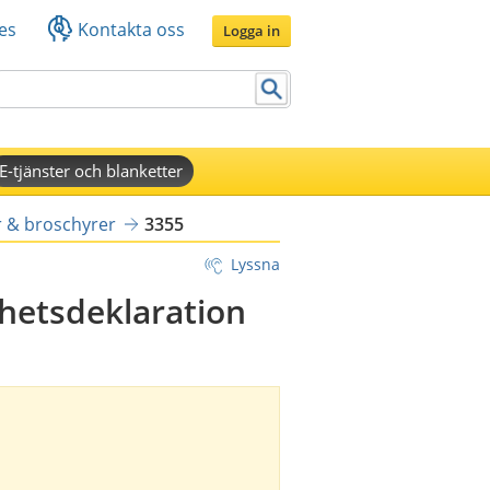
es
Kontakta oss
Logga in
E-tjänster och blanketter
r & broschyrer
3355
Lyssna
hetsdeklaration