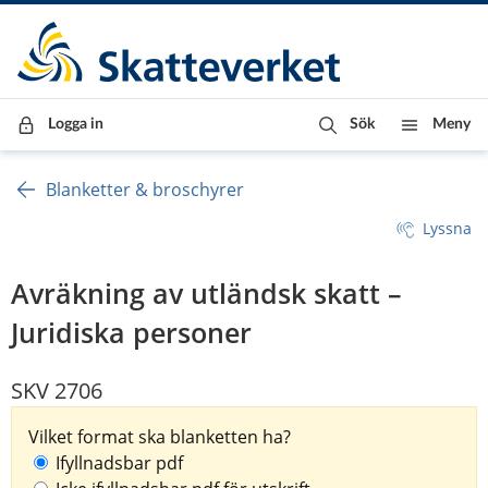
Till innehåll
Till navigationen
Till chattrobot
Logga in
Sök
Meny
Blanketter & broschyrer
Lyssna
Avräkning av utländsk skatt –
Juridiska personer
SKV 2706
Vilket format ska blanketten ha?
Ifyllnadsbar pdf