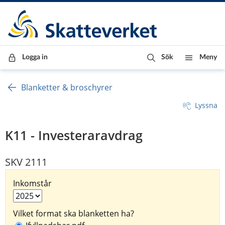
Till innehåll
Till navigationen
Till chattrobot
Logga in
Sök
Meny
Blanketter & broschyrer
Lyssna
K11 - Investeraravdrag
SKV 2111
Inkomstår
Vilket format ska blanketten ha?