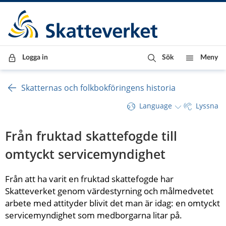
Till innehåll
Till navigationen
Till chattrobot
Logga in
Sök
Meny
Skatternas och folkbokföringens historia
Language
Lyssna
Från fruktad skattefogde till 
omtyckt servicemyndighet
Från att ha varit en fruktad skattefogde har 
Skatteverket genom värdestyrning och målmedvetet 
arbete med attityder blivit det man är idag: en omtyckt 
servicemyndighet som medborgarna litar på.